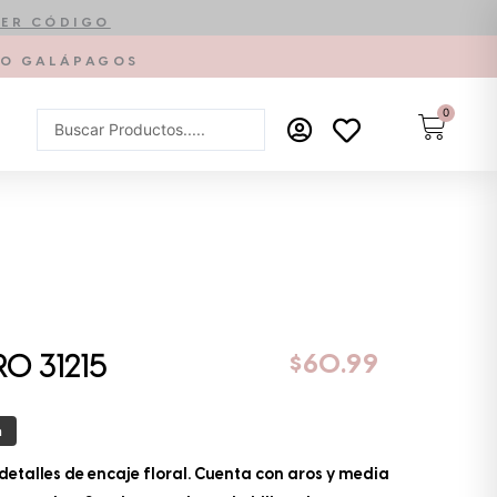
ER CÓDIGO
PTO GALÁPAGOS
0
Carrit
Search
...
$
60.99
O 31215
a
 detalles de encaje floral. Cuenta con aros y media