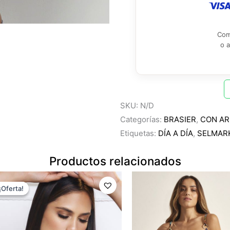
Com
o 
SKU:
N/D
Categorías:
BRASIER
,
CON A
Etiquetas:
DÍA A DÍA
,
SELMAR
Productos relacionados
El
El
precio
precio
¡Oferta!
¡Oferta!
original
actual
era:
es:
$37.99.
$30.39.