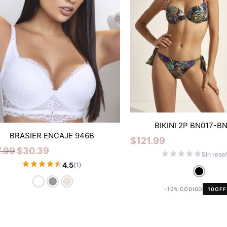
BIKINI 2P BN017-B
BRASIER ENCAJE 946B
$
121.99
.99
$
30.39
Sin rese
4.5
(1)
-10% CÓDIGO
10OFF