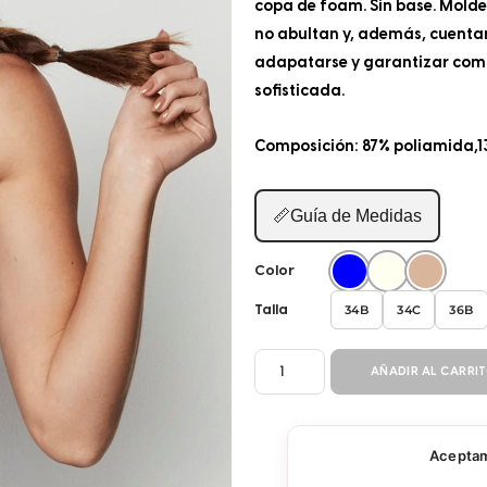
copa de foam. Sin base. Moldea
no abultan y, además, cuenta
adapatarse y garantizar como
sofisticada.
Composición: 87% poliamida,1
📏
Guía de Medidas
Color
34B
34C
36B
Talla
BRASIER
AÑADIR AL CARRI
CON
ARO
31215
Aceptamo
cantidad