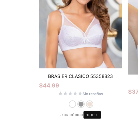
BRASIER CLASICO 55358823
$
44.99
$
37
Sin reseñas
-10% CÓDIGO
10OFF