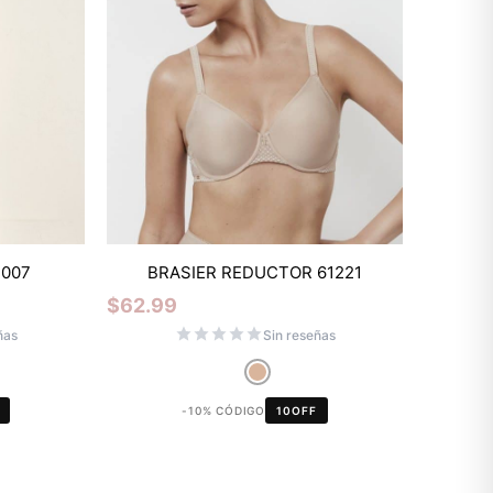
Mixtwo - Lencería y Ropa
N007
BRASIER REDUCTOR 61221
Interior
$
62.99
En línea
ñas
Sin reseñas
¡Hola! 👋
-10% CÓDIGO
10OFF
Gracias por visitarnos. Te asesoramos
personalmente con tu compra: tallas,
envíos y pagos.