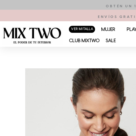
Ir
OBTÉN UN 
al
ENVÍOS GRATI
contenido
VER MI TALLA
MUJER
PLA
CLUB MIXTWO
SALE