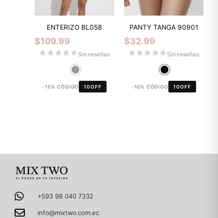
ENTERIZO BL058
PANTY TANGA 90901
$
109.99
$
32.99
Sin reseñas
Sin reseñas
-10% CÓDIGO
10OFF
-10% CÓDIGO
10OFF
+593 98 040 7332
info@mixtwo.com.ec