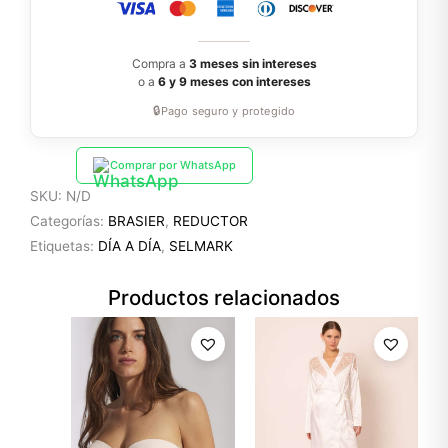
Compra a
3 meses sin intereses
o a
6 y 9 meses con intereses
🔒
Pago seguro y protegido
Comprar por WhatsApp
SKU:
N/D
Categorías:
BRASIER
,
REDUCTOR
Etiquetas:
DÍA A DÍA
,
SELMARK
Productos relacionados