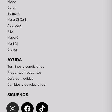
Hope
Mixtwo - Lencería y Ropa Interior
Carol
En línea
Selmark
Mara Di Carli
Adereup
¡Hola! 👋
Plie
Gracias por visitarnos. Te asesoramos
Mapalé
personalmente con tu compra: tallas, envíos y
pagos.
Mari M
Clever
Recuerda: 10% de descuento en tu primera compra
🎁
AYUDA
Contáctanos por el canal que prefieras 💕
Términos y condiciones
Preguntas frecuentes
WhatsApp
Guía de medidas
Cambios y devoluciones
Instagram
SIGUENOS
I
F
T
Teléfono
n
a
i