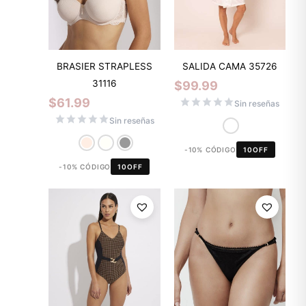
BRASIER STRAPLESS
SALIDA CAMA 35726
31116
$
99.99
$
61.99
Sin reseñas
Sin reseñas
-10% CÓDIGO
10OFF
-10% CÓDIGO
10OFF