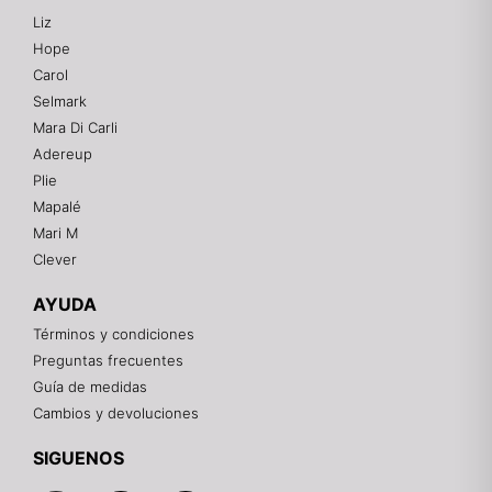
Liz
Hope
Mixtwo - Lencería y Ropa Interior
Carol
En línea
Selmark
Mara Di Carli
Adereup
¡Hola! 👋
Plie
Gracias por visitarnos. Te asesoramos
Mapalé
personalmente con tu compra: tallas, envíos y
pagos.
Mari M
Clever
Recuerda: 10% de descuento en tu primera compra
🎁
AYUDA
Contáctanos por el canal que prefieras 💕
Términos y condiciones
Preguntas frecuentes
WhatsApp
Guía de medidas
Cambios y devoluciones
Instagram
SIGUENOS