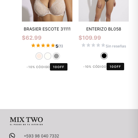
BRASIER ESCOTE 31111
ENTERIZO BL058
$
62.99
$
109.99
5
Sin reseñas
(1)
-10% CÓDIGO
10OFF
-10% CÓDIGO
10OFF
+593 98 040 7332