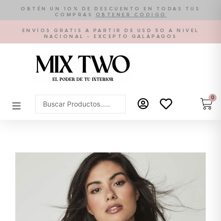
Ir
OBTÉN UN 10% DE DESCUENTO EN TODAS TUS
COMPRAS
OBTENER CÓDIGO
al
contenido
ENVÍOS GRATIS A PARTIR DE USD 50 A NIVEL
NACIONAL - EXCEPTO GALÁPAGOS
0
Car
Search
...