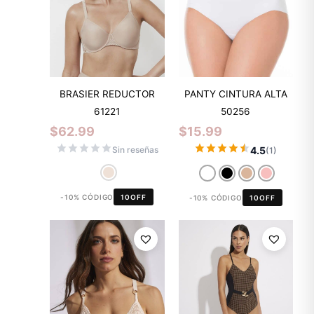
BRASIER REDUCTOR
PANTY CINTURA ALTA
61221
50256
$
62.99
$
15.99
4.5
Sin reseñas
(1)
-10% CÓDIGO
10OFF
-10% CÓDIGO
10OFF