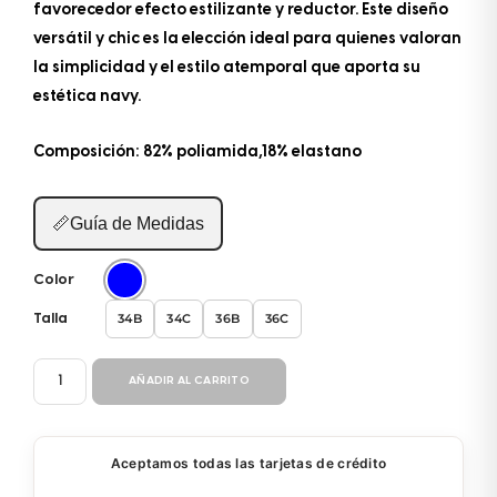
favorecedor efecto estilizante y reductor. Este diseño
versátil y chic es la elección ideal para quienes valoran
la simplicidad y el estilo atemporal que aporta su
estética navy.
Composición: 82% poliamida,18% elastano
📏
Guía de Medidas
Color
34B
34C
36B
36C
Talla
ENTERIZO
AÑADIR AL CARRITO
BM057
cantidad
Aceptamos todas las tarjetas de crédito