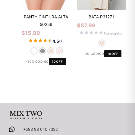
PANTY CINTURA ALTA
BATA P31271
50256
$
87.99
$
15.99
Sin reseñas
4.5
(1)
-10% CÓDIGO
10OFF
-10% CÓDIGO
10OFF
+593 98 040 7332