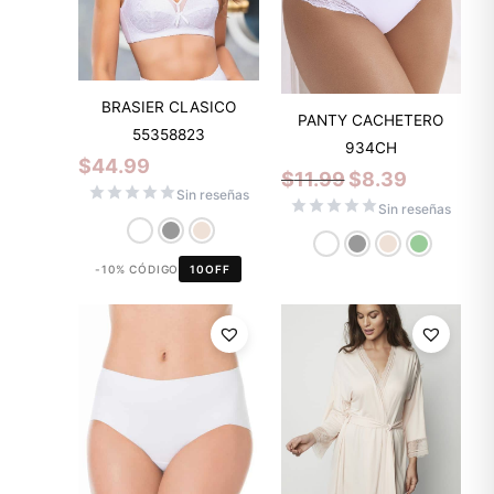
BRASIER CLASICO
PANTY CACHETERO
55358823
934CH
$
44.99
$
11.99
$
8.39
Sin reseñas
Sin reseñas
-10% CÓDIGO
10OFF