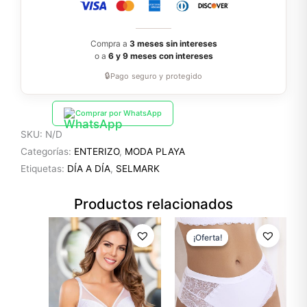
Compra a
3 meses sin intereses
o a
6 y 9 meses con intereses
🔒
Pago seguro y protegido
Comprar por WhatsApp
SKU:
N/D
Categorías:
ENTERIZO
,
MODA PLAYA
Etiquetas:
DÍA A DÍA
,
SELMARK
Productos relacionados
El
El
precio
precio
¡Oferta!
¡Oferta!
original
actual
era:
es:
$11.99.
$8.39.