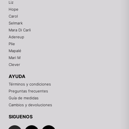
Liz
Hope
Mixtwo - Lencería y Ropa Interior
Carol
En línea
Selmark
Mara Di Carli
Adereup
¡Hola! 👋
Plie
Gracias por visitarnos. Te asesoramos
Mapalé
personalmente con tu compra: tallas, envíos y
pagos.
Mari M
Clever
Recuerda: 10% de descuento en tu primera compra
🎁
AYUDA
Contáctanos por el canal que prefieras 💕
Términos y condiciones
Preguntas frecuentes
WhatsApp
Guía de medidas
Cambios y devoluciones
Instagram
SIGUENOS
I
F
T