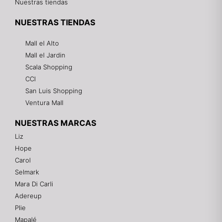
Nuestras tiendas
NUESTRAS TIENDAS
Mall el Alto
Mall el Jardin
Scala Shopping
CCI
San Luis Shopping
Ventura Mall
NUESTRAS MARCAS
Liz
Hope
Mixtwo - Lencería y Ropa Interior
Carol
En línea
Selmark
Mara Di Carli
Adereup
¡Hola! 👋
Plie
Gracias por visitarnos. Te asesoramos
Mapalé
personalmente con tu compra: tallas, envíos y