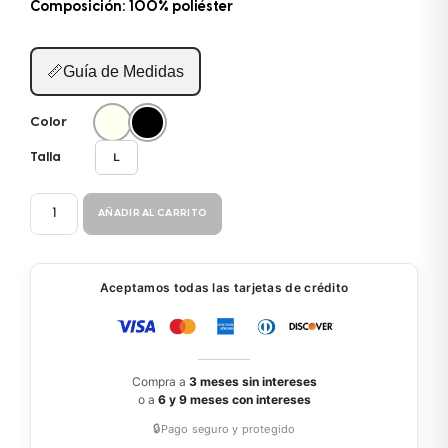
Composición: 100% poliéster
📏
Guía de Medidas
Color
L
Talla
PANTALÓN
AÑADIR AL CARRITO
BM775
cantidad
Aceptamos todas las tarjetas de crédito
Compra a
3 meses sin intereses
o a
6 y 9 meses con intereses
🔒
Pago seguro y protegido