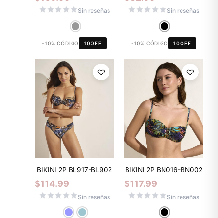
Sin reseñas
Sin reseñas
-10% CÓDIGO
10OFF
-10% CÓDIGO
10OFF
BIKINI 2P BL917-BL902
BIKINI 2P BN016-BN002
$
114.99
$
117.99
Sin reseñas
Sin reseñas