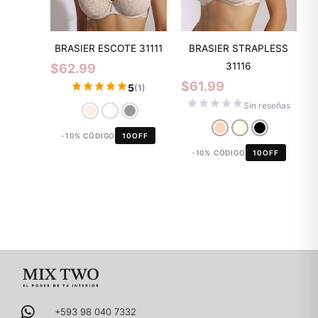
BRASIER ESCOTE 31111
BRASIER STRAPLESS
31116
$
62.99
$
61.99
5
(1)
Sin reseñas
-10% CÓDIGO
10OFF
-10% CÓDIGO
10OFF
+593 98 040 7332