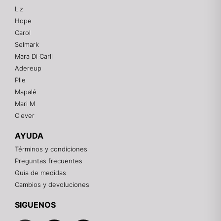
Liz
Hope
Mixtwo - Lencería y Ropa Interior
Carol
En línea
Selmark
Mara Di Carli
Adereup
¡Hola! 👋
Plie
Gracias por visitarnos. Te asesoramos
Mapalé
personalmente con tu compra: tallas, envíos y
pagos.
Mari M
Clever
Recuerda: 10% de descuento en tu primera compra
🎁
AYUDA
Contáctanos por el canal que prefieras 💕
Términos y condiciones
Preguntas frecuentes
WhatsApp
Guía de medidas
Cambios y devoluciones
Instagram
SIGUENOS