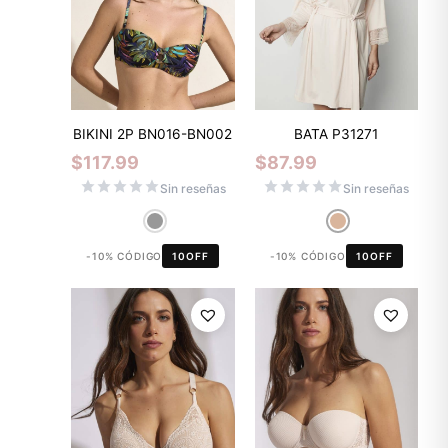
BIKINI 2P BN016-BN002
BATA P31271
$
117.99
$
87.99
Sin reseñas
Sin reseñas
-10% CÓDIGO
10OFF
-10% CÓDIGO
10OFF