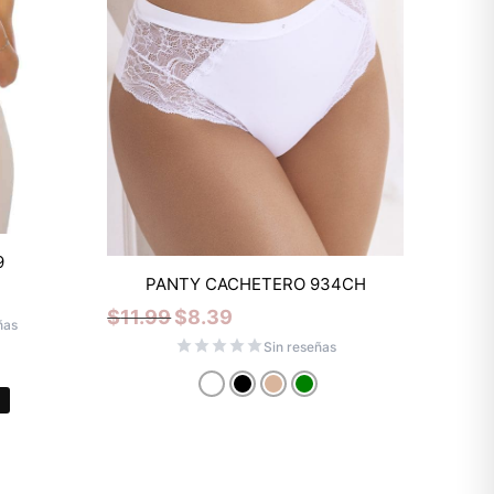
Mixtwo - Lencería y Ropa
9
Interior
PANTY CACHETERO 934CH
En línea
$
11.99
$
8.39
ñas
Sin reseñas
¡Hola! 👋
Gracias por visitarnos. Te asesoramos
personalmente con tu compra: tallas,
envíos y pagos.
Recuerda: 10% de descuento en tu