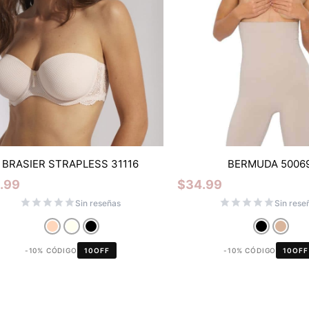
BRASIER STRAPLESS 31116
BERMUDA 5006
.99
$
34.99
Sin reseñas
Sin rese
-10% CÓDIGO
10OFF
-10% CÓDIGO
10OFF