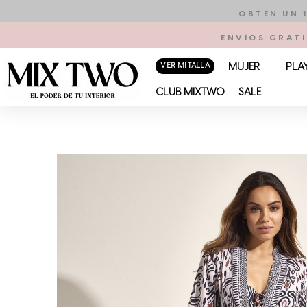
Ir
OBTÉN UN 
al
ENVÍOS GRATI
contenido
VER MI TALLA
MUJER
PLA
CLUB MIXTWO
SALE