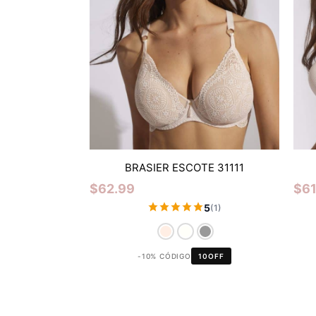
BRASIER ESCOTE 31111
$
62.99
$
61
5
(1)
-10% CÓDIGO
10OFF