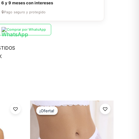
a
6 y 9 meses con intereses
🔒
Pago seguro y protegido
Comprar por WhatsApp
STIDOS
K
El
El
precio
precio
¡Oferta!
¡Oferta!
original
actual
era:
es:
$11.99.
$8.39.