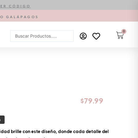
ER CÓDIGO
PTO GALÁPAGOS
0
Carrit
Search
...
$
79.99
a
idad brille con este diseño, donde cada detalle del