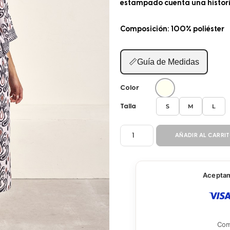
estampado cuenta una historia
Composición: 100% poliéster
📏
Guía de Medidas
Color
S
M
L
Talla
SALIDA
AÑADIR AL CARRI
BM797
cantidad
Aceptamo
Com