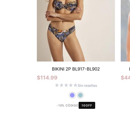
BIKINI 2P BL917-BL902
$
114.99
$
4
Sin reseñas
-10% CÓDIGO
10OFF