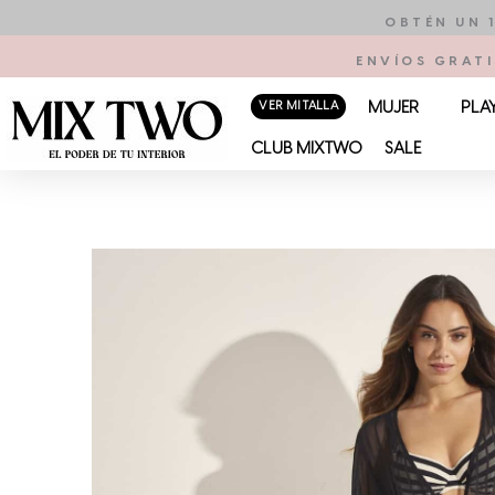
Ir
OBTÉN UN 
al
ENVÍOS GRATI
contenido
VER MI TALLA
MUJER
PLA
CLUB MIXTWO
SALE