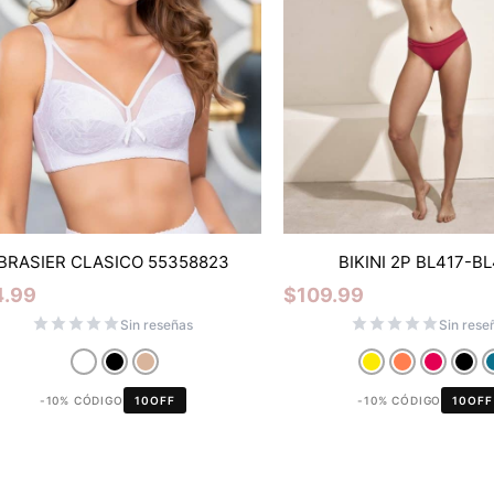
BRASIER CLASICO 55358823
BIKINI 2P BL417-B
4.99
$
109.99
Sin reseñas
Sin rese
-10% CÓDIGO
10OFF
-10% CÓDIGO
10OFF