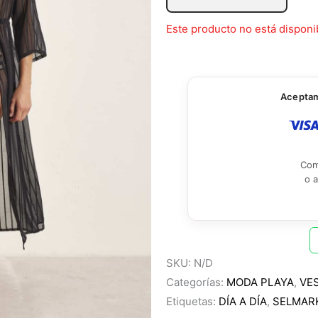
Este producto no está disponi
Aceptamo
Com
o 
SKU:
N/D
Categorías:
MODA PLAYA
,
VE
Etiquetas:
DÍA A DÍA
,
SELMAR