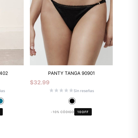
Mixtwo - Lencería y Ropa
L402
PANTY TANGA 90901
Interior
$
32.99
En línea
ñas
Sin reseñas
¡Hola! 👋
-10% CÓDIGO
10OFF
Gracias por visitarnos. Te asesoramos
personalmente con tu compra: tallas,
envíos y pagos.
Recuerda: 10% de descuento en tu