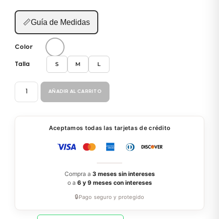
📏
Guía de Medidas
Color
S
M
L
Talla
VESTIDO
AÑADIR AL CARRITO
BC133
cantidad
Aceptamos todas las tarjetas de crédito
Compra a
3 meses sin intereses
o a
6 y 9 meses con intereses
🔒
Pago seguro y protegido