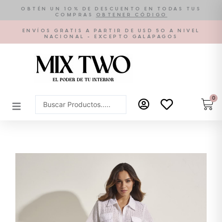
Ir
OBTÉN UN 10% DE DESCUENTO EN TODAS TUS
COMPRAS
OBTENER CÓDIGO
al
contenido
ENVÍOS GRATIS A PARTIR DE USD 50 A NIVEL
NACIONAL - EXCEPTO GALÁPAGOS
0
Car
Search
...