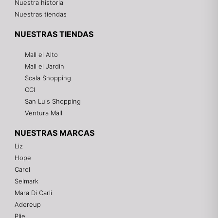
Nuestra historia
Nuestras tiendas
NUESTRAS TIENDAS
Mall el Alto
Mall el Jardin
Scala Shopping
CCI
San Luis Shopping
Ventura Mall
NUESTRAS MARCAS
Liz
Hope
Mixtwo - Lencería y Ropa Interior
Carol
En línea
Selmark
Mara Di Carli
Adereup
¡Hola! 👋
Plie