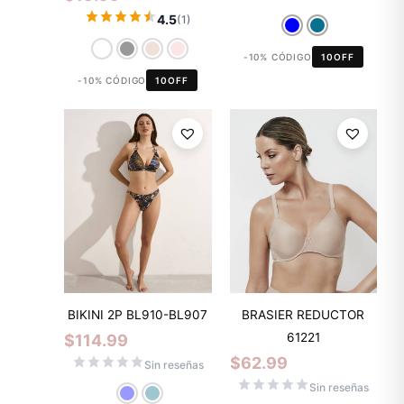
4.5
(1)
-10% CÓDIGO
10OFF
-10% CÓDIGO
10OFF
BIKINI 2P BL910-BL907
BRASIER REDUCTOR
61221
$
114.99
$
62.99
Sin reseñas
Sin reseñas