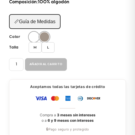
Composición:100% algodón
📏
Guía de Medidas
Color
M
L
Talla
VESTIDO
AÑADIR AL CARRITO
BC196
cantidad
Aceptamos todas las tarjetas de crédito
Compra a
3 meses sin intereses
o a
6 y 9 meses con intereses
🔒
Pago seguro y protegido