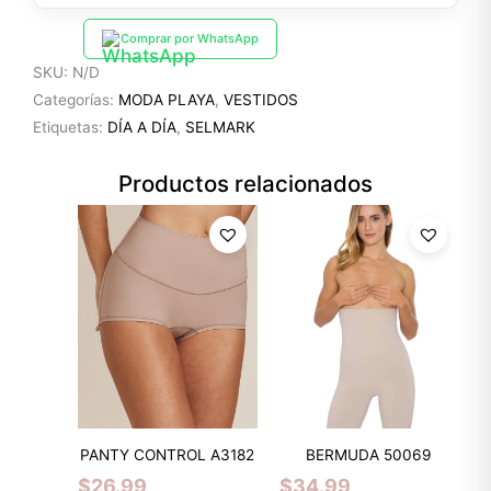
Comprar por WhatsApp
SKU:
N/D
Categorías:
MODA PLAYA
,
VESTIDOS
Etiquetas:
DÍA A DÍA
,
SELMARK
Productos relacionados
PANTY CONTROL A3182
BERMUDA 50069
$
26.99
$
34.99