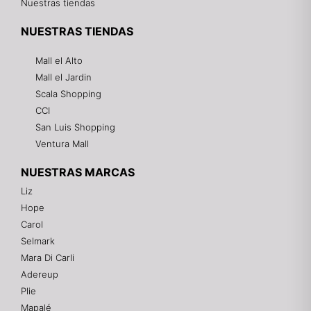
Nuestras tiendas
NUESTRAS TIENDAS
Mall el Alto
Mall el Jardin
Scala Shopping
CCI
San Luis Shopping
Ventura Mall
NUESTRAS MARCAS
Liz
Hope
Mixtwo - Lencería y Ropa Interior
Carol
En línea
Selmark
Mara Di Carli
Adereup
¡Hola! 👋
Plie
Gracias por visitarnos. Te asesoramos
Mapalé
personalmente con tu compra: tallas, envíos y