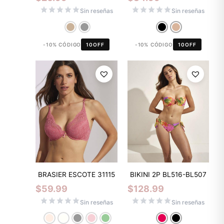
Sin reseñas
Sin reseñas
-10% CÓDIGO
10OFF
-10% CÓDIGO
10OFF
BRASIER ESCOTE 31115
BIKINI 2P BL516-BL507
$
59.99
$
128.99
Sin reseñas
Sin reseñas