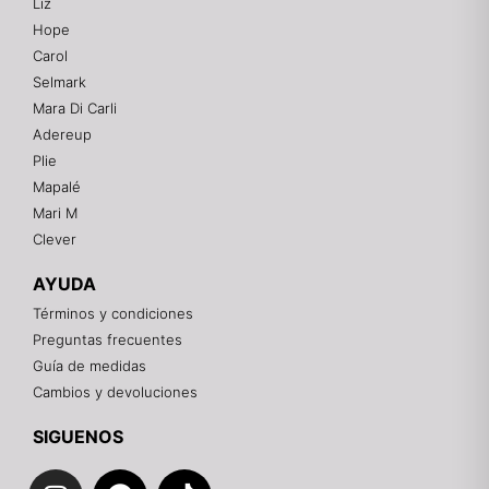
Liz
Hope
Mixtwo - Lencería y Ropa Interior
Carol
En línea
Selmark
Mara Di Carli
Adereup
¡Hola! 👋
Plie
Gracias por visitarnos. Te asesoramos
Mapalé
personalmente con tu compra: tallas, envíos y
pagos.
Mari M
Clever
Recuerda: 10% de descuento en tu primera compra
🎁
AYUDA
Contáctanos por el canal que prefieras 💕
Términos y condiciones
Preguntas frecuentes
WhatsApp
Guía de medidas
Cambios y devoluciones
Instagram
SIGUENOS
I
F
T
Teléfono