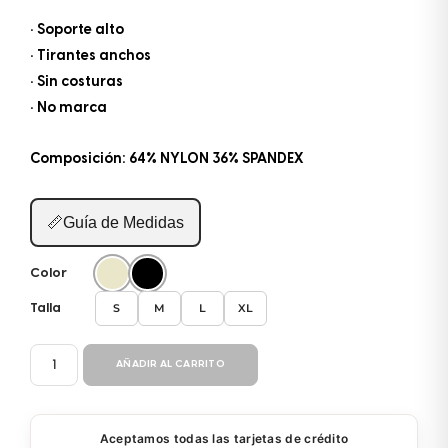
• Soporte alto
• Tirantes anchos
• Sin costuras
• No marca
Composición: 64% NYLON 36% SPANDEX
📏
Guía de Medidas
Color
S
M
L
XL
Talla
TOP
AÑADIR AL CARRITO
SW8619
cantidad
Aceptamos todas las tarjetas de crédito