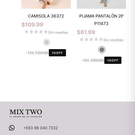
CAMISOLA 36372
PIJAMA PANTALÓN 2P
P11473
$
109.99
$
81.99
Sin reseñas
Sin reseñas
-10% CÓDIGO
10OFF
-10% CÓDIGO
10OFF
+593 98 040 7332