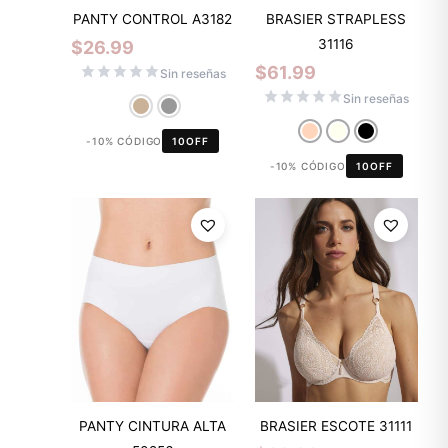
PANTY CONTROL A3182
BRASIER STRAPLESS
31116
$
26.99
$
61.99
Sin reseñas
Sin reseñas
-10% CÓDIGO
10OFF
-10% CÓDIGO
10OFF
PANTY CINTURA ALTA
BRASIER ESCOTE 31111