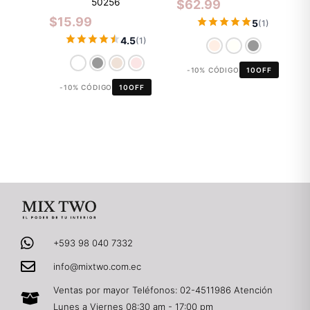
50256
$
62.99
$
15.99
5
(1)
4.5
(1)
-10% CÓDIGO
10OFF
-10% CÓDIGO
10OFF
+593 98 040 7332
info@mixtwo.com.ec
Ventas por mayor Teléfonos: 02-4511986 Atención
Lunes a Viernes 08:30 am - 17:00 pm