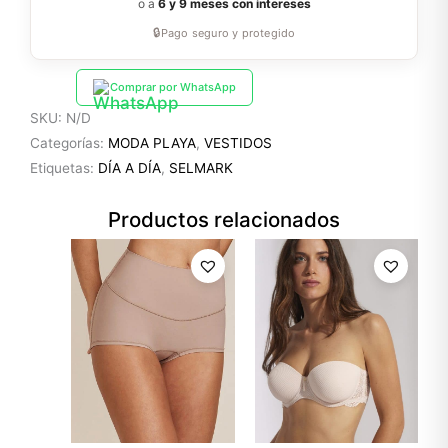
o a
6 y 9 meses con intereses
🔒
Pago seguro y protegido
Comprar por WhatsApp
SKU:
N/D
Categorías:
MODA PLAYA
,
VESTIDOS
Etiquetas:
DÍA A DÍA
,
SELMARK
Productos relacionados