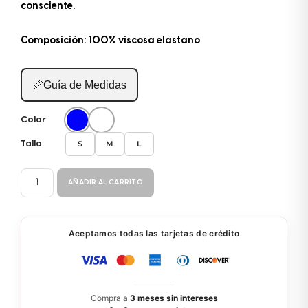
consciente.
Composición: 100% viscosa elastano
📏
Guía de Medidas
Color
S
M
L
Talla
VESTIDO
AÑADIR AL CARRITO
BP196
cantidad
Aceptamos todas las tarjetas de crédito
Compra a
3 meses sin intereses