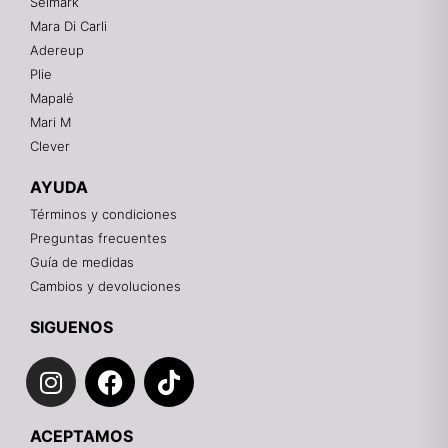
Selmark
Mara Di Carli
Adereup
¡Hola! 👋
Plie
Gracias por visitarnos. Te asesoramos
Mapalé
personalmente con tu compra: tallas, envíos y
pagos.
Mari M
Clever
Recuerda: 10% de descuento en tu primera compra
🎁
AYUDA
Contáctanos por el canal que prefieras 💕
Términos y condiciones
Preguntas frecuentes
WhatsApp
Guía de medidas
Cambios y devoluciones
Instagram
SIGUENOS
I
F
T
Teléfono
n
a
i
s
c
k
Email
ACEPTAMOS
t
e
t