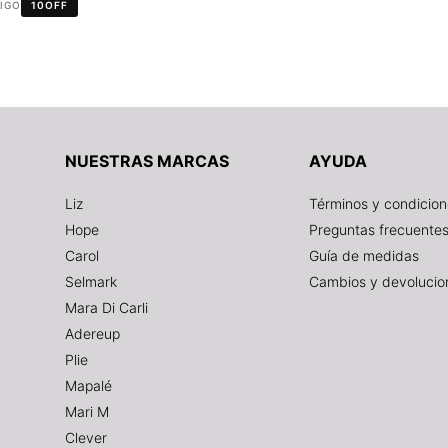
DIGO
10OFF
NUESTRAS MARCAS
AYUDA
Liz
Términos y condicio
Hope
Preguntas frecuente
Carol
Guía de medidas
Selmark
Cambios y devolucio
Mara Di Carli
Adereup
Plie
Mapalé
Mari M
Clever