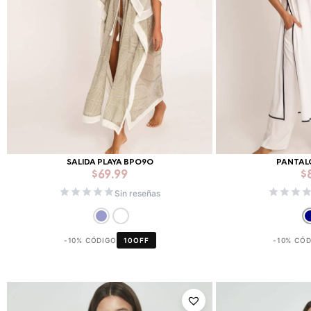
SALIDA PLAYA BP090
PANTAL
$
69.99
$
Sin reseñas
-10% CÓDIGO
10OFF
-10% CÓ