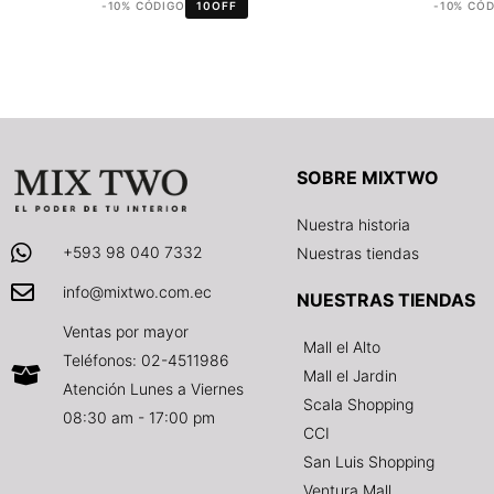
-10% CÓDIGO
10OFF
-10% CÓ
SOBRE MIXTWO
Nuestra historia
+593 98 040 7332
Nuestras tiendas
info@mixtwo.com.ec
NUESTRAS TIENDAS
Ventas por mayor
Mall el Alto
Teléfonos: 02-4511986
Mall el Jardin
Atención Lunes a Viernes
Scala Shopping
08:30 am - 17:00 pm
CCI
San Luis Shopping
Ventura Mall