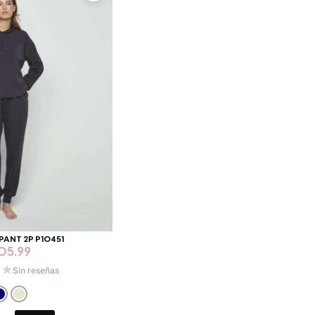
PANT 2P P10451
05.99
Sin reseñas