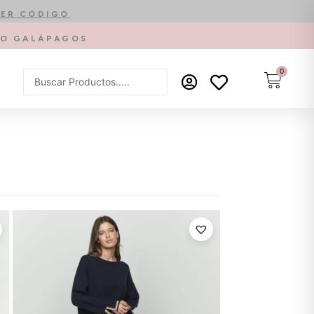
ER CÓDIGO
PTO GALÁPAGOS
0
Carrit
Search
...