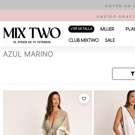
Ir
OBTÉN UN 
al
ENVÍOS GRATI
contenido
VER MI TALLA
MUJER
PLA
CLUB MIXTWO
SALE
AZUL MARINO