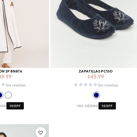
ÓN 2P BN876
ZAPATILLAS PC130
89.99
$
45.99
Sin reseñas
Sin reseñas
DIGO
10OFF
-10% CÓDIGO
10OFF