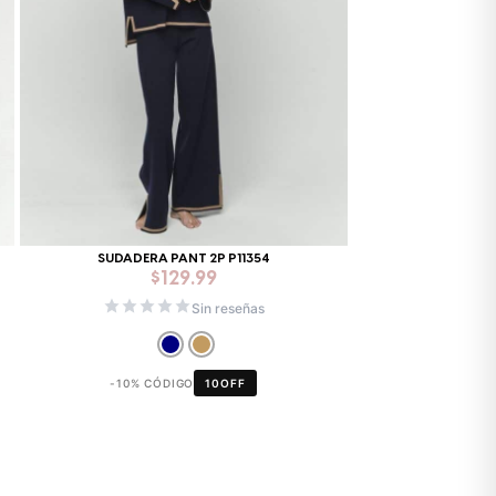
SUDADERA PANT 2P P11354
$
129.99
Sin reseñas
-10% CÓDIGO
10OFF