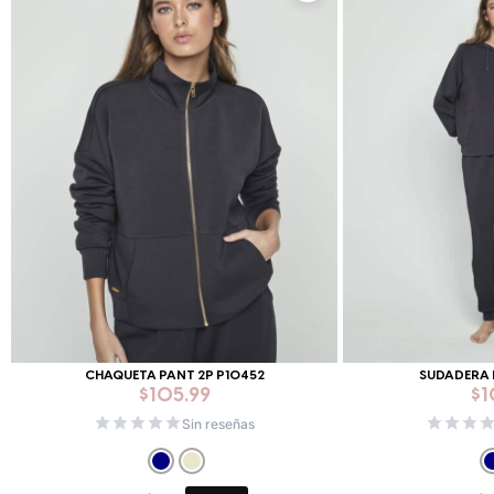
CHAQUETA PANT 2P P10452
SUDADERA 
$
105.99
$
1
Sin reseñas