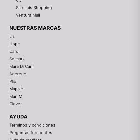
CCI
San Luis Shopping
Ventura Mall
NUESTRAS MARCAS
Liz
Hope
Mixtwo - Lencería y Ropa Interior
Carol
En línea
Selmark
Mara Di Carli
Adereup
¡Hola! 👋
Plie
Gracias por visitarnos. Te asesoramos
Mapalé
personalmente con tu compra: tallas, envíos y
pagos.
Mari M
Clever
Recuerda: 10% de descuento en tu primera compra
🎁
AYUDA
Contáctanos por el canal que prefieras 💕
Términos y condiciones
Preguntas frecuentes
WhatsApp