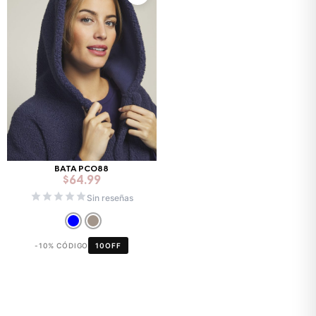
BATA PC088
$
64.99
Sin reseñas
-10% CÓDIGO
10OFF