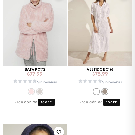
BATA PC172
VESTIDO BC196
$
77.99
$
75.99
Sin reseñas
Sin reseñas
-10% CÓDIGO
10OFF
-10% CÓDIGO
10OFF