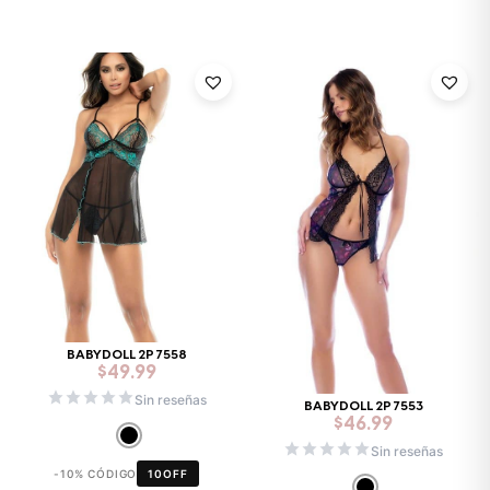
BABYDOLL 2P 7558
$
49.99
Sin reseñas
BABYDOLL 2P 7553
$
46.99
Sin reseñas
-10% CÓDIGO
10OFF