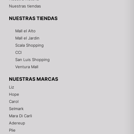
Nuestras tiendas
NUESTRAS TIENDAS
Mall el Alto
Mall el Jardin
Scala Shopping
CCI
San Luis Shopping
Ventura Mall
NUESTRAS MARCAS
Liz
Hope
Mixtwo - Lencería y Ropa Interior
Carol
En línea
Selmark
Mara Di Carli
Adereup
¡Hola! 👋
Plie
Gracias por visitarnos. Te asesoramos