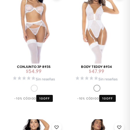
CONJUNTO 3P 8935
BODY TEDDY 8934
$
54.99
$
47.99
Sin reseñas
Sin reseñas
-10% CÓDIGO
10OFF
-10% CÓDIGO
10OFF