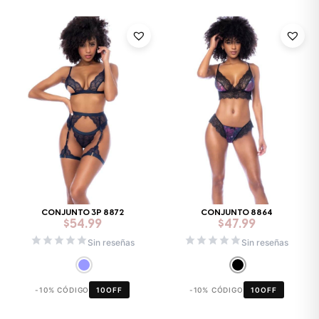
CONJUNTO 3P 8872
CONJUNTO 8864
$
54.99
$
47.99
Sin reseñas
Sin reseñas
-10% CÓDIGO
10OFF
-10% CÓDIGO
10OFF