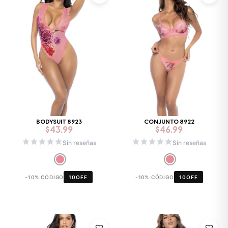
BODYSUIT 8923
CONJUNTO 8922
$
43.99
$
46.99
Sin reseñas
Sin reseñas
-10% CÓDIGO
10OFF
-10% CÓDIGO
10OFF