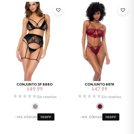
CONJUNTO 3P 8880
CONJUNTO 8878
$
49.99
$
47.99
Sin reseñas
Sin reseñas
-10% CÓDIGO
10OFF
-10% CÓDIGO
10OFF