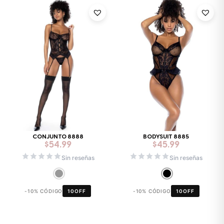
CONJUNTO 8888
BODYSUIT 8885
$
54.99
$
45.99
Sin reseñas
Sin reseñas
-10% CÓDIGO
10OFF
-10% CÓDIGO
10OFF