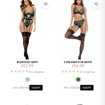
BODYSUIT 8891
CONJUNTO 3P 8890
$
52.99
$
56.99
Sin reseñas
Sin reseñas
-10% CÓDIGO
10OFF
-10% CÓDIGO
10OFF