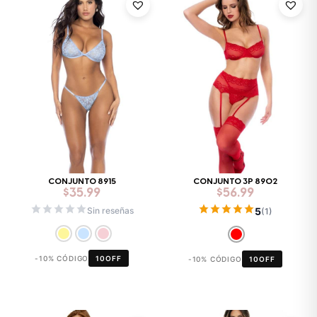
CONJUNTO 8915
CONJUNTO 3P 8902
$
35.99
$
56.99
5
Sin reseñas
(1)
-10% CÓDIGO
10OFF
-10% CÓDIGO
10OFF