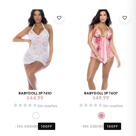
BABYDOLL 2P 7610
BABYDOLL 2P 7607
$
44.99
$
49.99
Sin reseñas
Sin reseñas
-10% CÓDIGO
10OFF
-10% CÓDIGO
10OFF