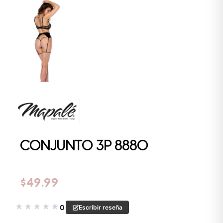
CONJUNTO 3P 8880
$
49.99
★
★
★
★
★
0
Escribir reseña