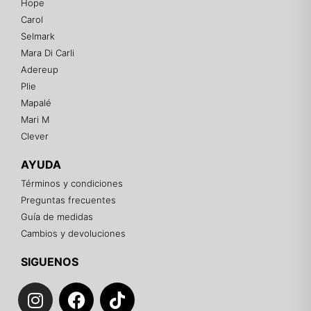
Hope
Mixtwo - Lencería y Ropa Interior
Carol
En línea
Selmark
Mara Di Carli
Adereup
¡Hola! 👋
Plie
Gracias por visitarnos. Te asesoramos
Mapalé
personalmente con tu compra: tallas, envíos y
pagos.
Mari M
Clever
Recuerda: 10% de descuento en tu primera compra
🎁
AYUDA
Contáctanos por el canal que prefieras 💕
Términos y condiciones
Preguntas frecuentes
WhatsApp
Guía de medidas
Cambios y devoluciones
Instagram
SIGUENOS
I
F
T
Teléfono
n
a
i