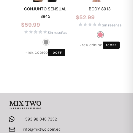
CONJUNTO SENSUAL
BODY 8913
8845
$
52.99
$
59.99
Sin reseñas
Sin reseñas
-10% CÓDIGO
10OFF
-10% CÓDIGO
10OFF
+593 98 040 7332
info@mixtwo.com.ec