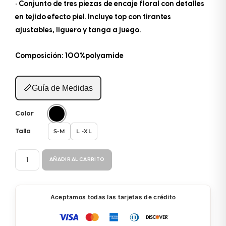
• Conjunto de tres piezas de encaje floral con detalles
en tejido efecto piel. Incluye top con tirantes
ajustables, liguero y tanga a juego.
Composición: 100%polyamide
📏
Guía de Medidas
Color
S-M
L -XL
Talla
CONJUNTO
AÑADIR AL CARRITO
3P
8880
cantidad
Aceptamos todas las tarjetas de crédito