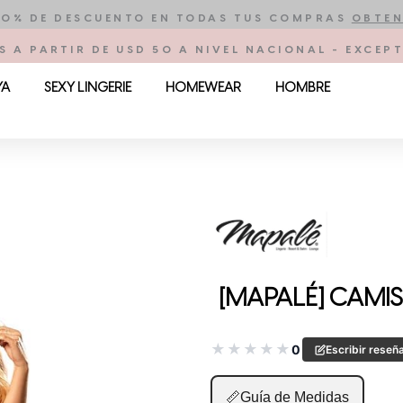
10% DE DESCUENTO EN TODAS TUS COMPRAS
OBTEN
S A PARTIR DE USD 50 A NIVEL NACIONAL - EXCE
YA
SEXY LINGERIE
HOMEWEAR
HOMBRE
[MAPALÉ] CAMIS
★
★
★
★
★
0
Escribir reseñ
📏
Guía de Medidas