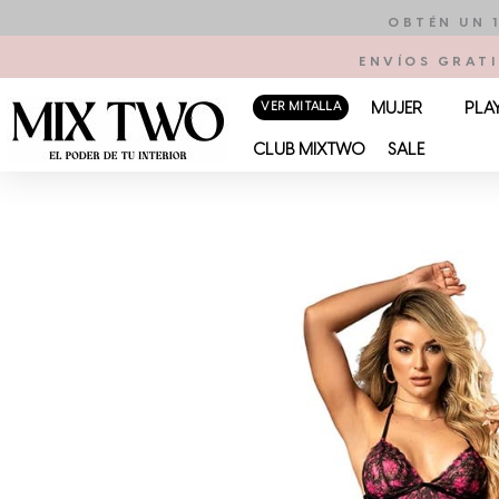
Ir
OBTÉN UN 
al
ENVÍOS GRATI
contenido
VER MI TALLA
MUJER
PLA
CLUB MIXTWO
SALE