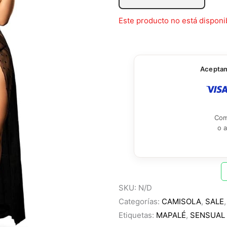
Este producto no está disponi
Aceptamo
Com
o 
SKU:
N/D
Categorías:
CAMISOLA
,
SALE
Etiquetas:
MAPALÉ
,
SENSUAL