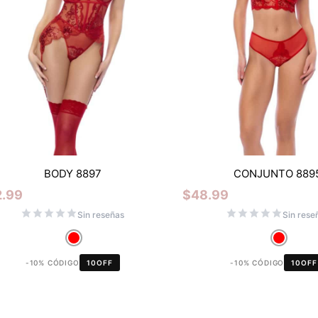
BODY 8897
CONJUNTO 889
2.99
$
48.99
Sin reseñas
Sin rese
-10% CÓDIGO
10OFF
-10% CÓDIGO
10OFF