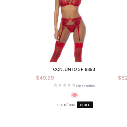
CONJUNTO 3P 8893
$
49.99
$
5
Sin reseñas
-10% CÓDIGO
10OFF