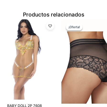
Productos relacionados
El
El
precio
precio
¡Oferta!
¡Oferta!
original
actual
era:
es:
$14.99.
$10.49.
BABY DOLL 2P 7608