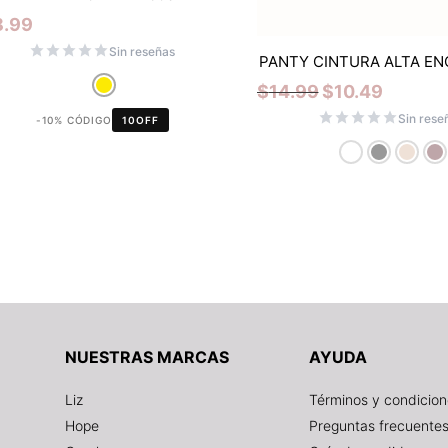
8.99
Sin reseñas
PANTY CINTURA ALTA EN
$
14.99
$
10.49
Sin rese
-10% CÓDIGO
10OFF
NUESTRAS MARCAS
AYUDA
Liz
Términos y condicio
Hope
Preguntas frecuente