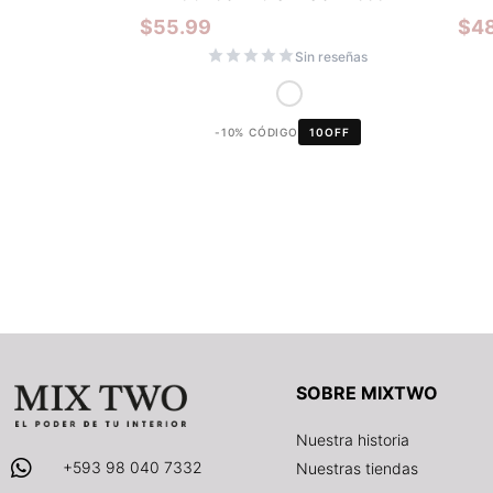
$
55.99
$
4
Sin reseñas
-10% CÓDIGO
10OFF
SOBRE MIXTWO
Nuestra historia
+593 98 040 7332
Nuestras tiendas