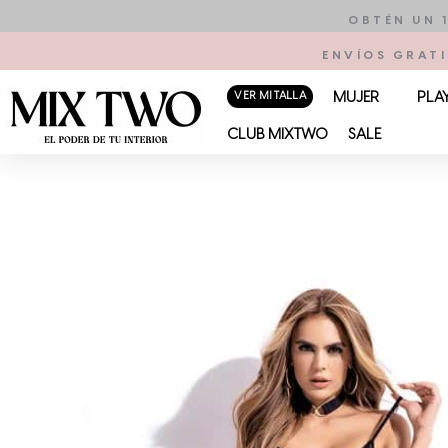
Ir
OBTÉN UN 
al
ENVÍOS GRATI
contenido
VER MI TALLA
MUJER
PLA
CLUB MIXTWO
SALE