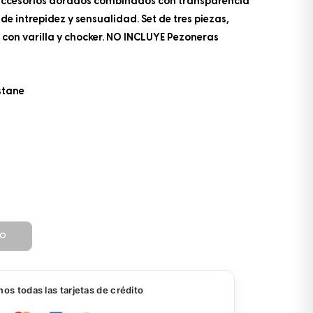
los accesorios dorados combinados con transparencia
 de intrepidez y sensualidad. Set de tres piezas,
p con varilla y chocker. NO INCLUYE Pezoneras
stane
TO
s todas las tarjetas de crédito