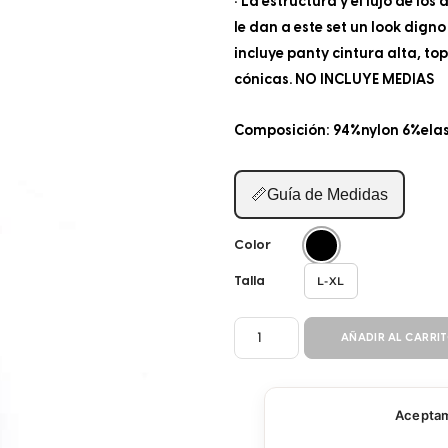
• La estructura y el lujo de 
le dan a este set un look digno
incluye panty cintura alta, to
cónicas. NO INCLUYE MEDIAS
Composición: 94%nylon 6%ela
📏
Guía de Medidas
Color
L-XL
Talla
CONJUNTO
AÑADIR AL CARRI
SENSUAL
2696
cantidad
Aceptamo