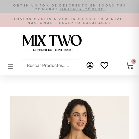
Ir
OBTÉN UN 10% DE DESCUENTO EN TODAS TUS
COMPRAS
OBTENER CÓDIGO
al
contenido
ENVÍOS GRATIS A PARTIR DE USD 50 A NIVEL
NACIONAL - EXCEPTO GALÁPAGOS
0
Car
Search
...