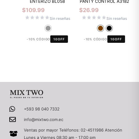
ENTERIZO BL058
PANTY CONTROL A3182
$
109.99
$
26.99
Sin reseñas
Sin reseñas
-10% CÓDIGO
10OFF
-10% CÓDIGO
10OFF
+593 98 040 7332
info@mixtwo.com.ec
Ventas por mayor Teléfonos: 02-4511986 Atención
Lunes a Viernes 08:30 am - 17:00 pm