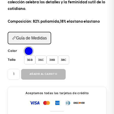
colección celebra los detalles y la feminidad sutil de lo
cotidiano.
Composición: 82% poliamida,18% elastano elastano
📏
Guía de Medidas
Color
36B
36C
38B
38C
Talla
ENTERIZO
AÑADIR AL CARRITO
BP058
cantidad
Aceptamos todas las tarjetas de crédito