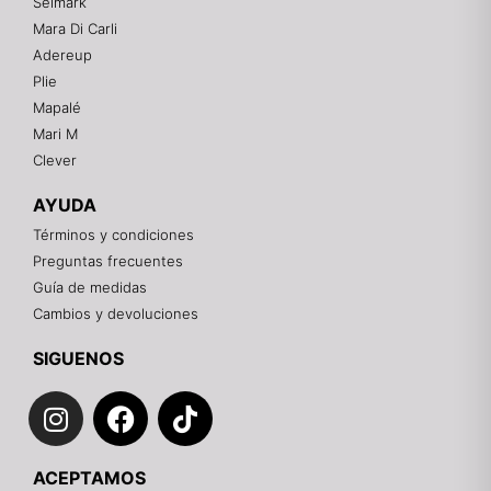
Selmark
Mara Di Carli
Adereup
¡Hola! 👋
Plie
Gracias por visitarnos. Te asesoramos
Mapalé
personalmente con tu compra: tallas, envíos y
pagos.
Mari M
Clever
Recuerda: 10% de descuento en tu primera compra
🎁
AYUDA
Contáctanos por el canal que prefieras 💕
Términos y condiciones
Preguntas frecuentes
WhatsApp
Guía de medidas
Cambios y devoluciones
Instagram
SIGUENOS
I
F
T
Teléfono
n
a
i
s
c
k
Email
ACEPTAMOS
t
e
t