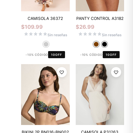
CAMISOLA 36372
PANTY CONTROL A3182
$
109.99
$
26.99
Sin reseñas
Sin reseñas
-10% CÓDIGO
10OFF
-10% CÓDIGO
10OFF
BIKINI 2P BN016-BN002
CAMISOLA P31263