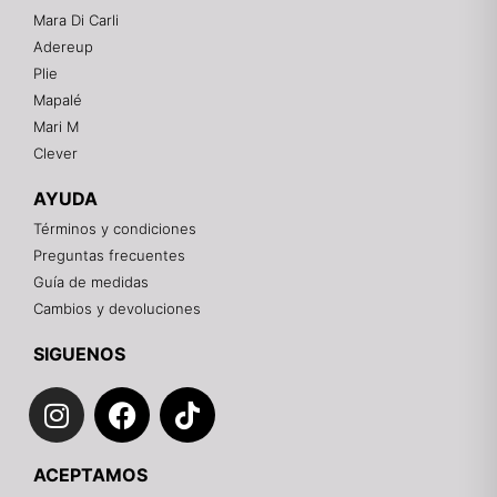
Mara Di Carli
Adereup
¡Hola! 👋
Plie
Gracias por visitarnos. Te asesoramos
Mapalé
personalmente con tu compra: tallas, envíos y
pagos.
Mari M
Clever
Recuerda: 10% de descuento en tu primera compra
🎁
AYUDA
Contáctanos por el canal que prefieras 💕
Términos y condiciones
Preguntas frecuentes
WhatsApp
Guía de medidas
Cambios y devoluciones
Instagram
SIGUENOS
I
F
T
Teléfono
n
a
i
s
c
k
Email
ACEPTAMOS
t
e
t