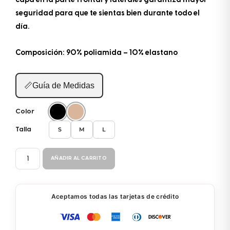
capa en la parte frontal y laterales garantiza mayor
seguridad para que te sientas bien durante todo el
día.
Composición: 90% poliamida – 10% elastano
📏
Guía de Medidas
Color
S
M
L
Talla
PANTY
AÑADIR AL CARRITO
TANGA
37084
cantidad
Aceptamos todas las tarjetas de crédito