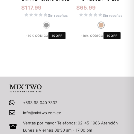
$
117.99
$
65.99
Sin reseñas
Sin reseñas
-10% CÓDIGO
10OFF
-10% CÓDIGO
10OFF
+593 98 040 7332
info@mixtwo.com.ec
Ventas por mayor Teléfonos: 02-4511986 Atención
Lunes a Viernes 08:30 am - 17:00 pm