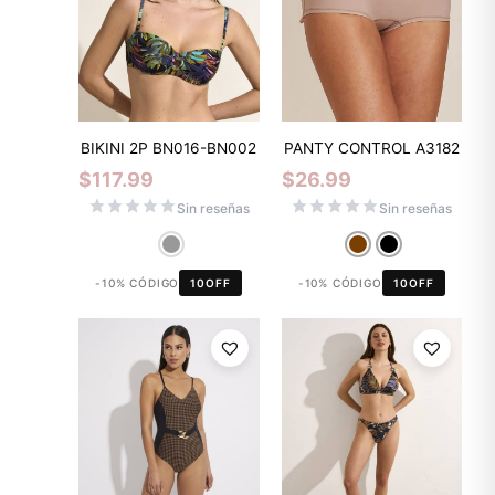
BIKINI 2P BN016-BN002
PANTY CONTROL A3182
$
117.99
$
26.99
Sin reseñas
Sin reseñas
-10% CÓDIGO
10OFF
-10% CÓDIGO
10OFF