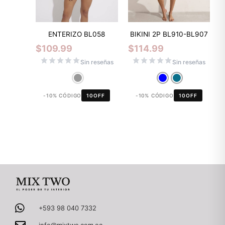
ENTERIZO BL058
BIKINI 2P BL910-BL907
$
109.99
$
114.99
Sin reseñas
Sin reseñas
-10% CÓDIGO
10OFF
-10% CÓDIGO
10OFF
+593 98 040 7332