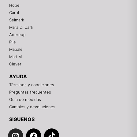
Hope
Mixtwo - Lencería y Ropa Interior
Carol
En línea
Selmark
Mara Di Carli
Adereup
¡Hola! 👋
Plie
Gracias por visitarnos. Te asesoramos
Mapalé
personalmente con tu compra: tallas, envíos y
pagos.
Mari M
Clever
Recuerda: 10% de descuento en tu primera compra
🎁
AYUDA
Contáctanos por el canal que prefieras 💕
Términos y condiciones
Preguntas frecuentes
WhatsApp
Guía de medidas
Cambios y devoluciones
Instagram
SIGUENOS
I
F
T
Teléfono