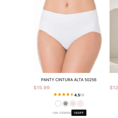
PANTY CINTURA ALTA 50256
$
15.99
$
1
4.5
(1)
-10% CÓDIGO
10OFF