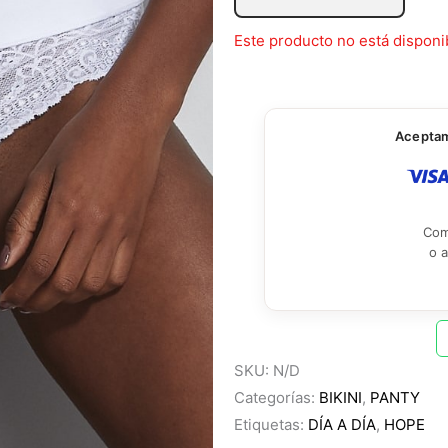
Este producto no está disponi
Aceptamo
Com
o 
SKU:
N/D
Categorías:
BIKINI
,
PANTY
Etiquetas:
DÍA A DÍA
,
HOPE