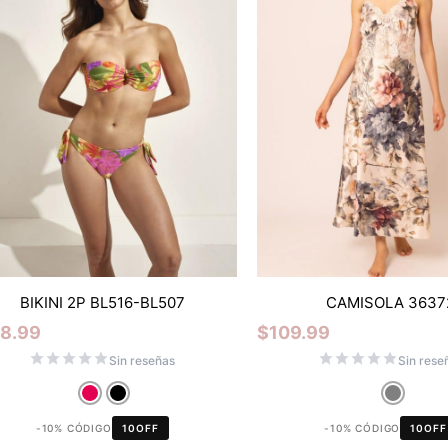
BIKINI 2P BL516-BL507
CAMISOLA 3637
28.99
$
109.99
Sin reseñas
Sin rese
-10% CÓDIGO
10OFF
-10% CÓDIGO
10OFF