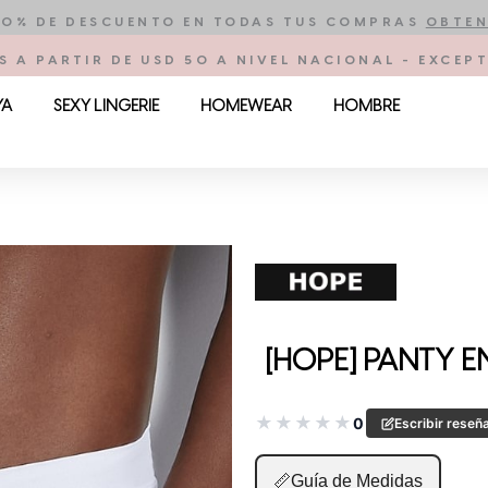
10% DE DESCUENTO EN TODAS TUS COMPRAS
OBTEN
S A PARTIR DE USD 50 A NIVEL NACIONAL - EXCE
YA
SEXY LINGERIE
HOMEWEAR
HOMBRE
[HOPE] PANTY E
★
★
★
★
★
0
Escribir reseñ
📏
Guía de Medidas