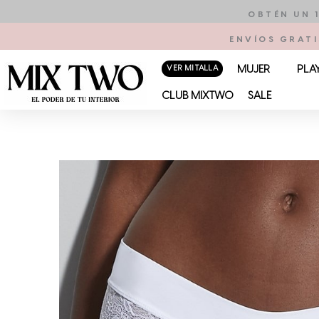
Ir
OBTÉN UN 
al
ENVÍOS GRATI
contenido
VER MI TALLA
MUJER
PLA
CLUB MIXTWO
SALE