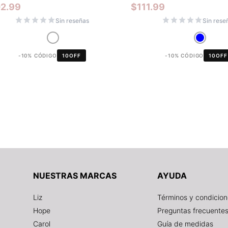
02.99
$
111.99
Sin reseñas
Sin rese
-10% CÓDIGO
10OFF
-10% CÓDIGO
10OFF
NUESTRAS MARCAS
AYUDA
Liz
Términos y condicio
Hope
Preguntas frecuente
Carol
Guía de medidas