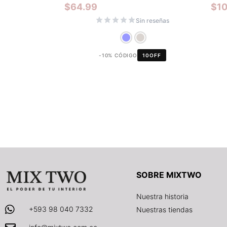
$
64.99
$
1
Sin reseñas
-10% CÓDIGO
10OFF
SOBRE MIXTWO
Nuestra historia
+593 98 040 7332
Nuestras tiendas