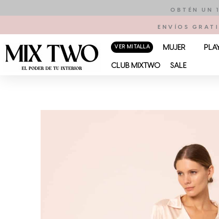
Ir
OBTÉN UN 
al
ENVÍOS GRATI
contenido
VER MI TALLA
MUJER
PLA
CLUB MIXTWO
SALE