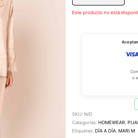
Este producto no está disponi
Aceptamo
Com
o 
SKU:
N/D
Categorías:
HOMEWEAR
,
PIJ
Etiquetas:
DÍA A DÍA
,
MARI M