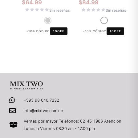
$
64.99
$
84.99
Sin reseñas
Sin reseñas
-10% CÓDIGO
10OFF
-10% CÓDIGO
10OFF
+593 98 040 7332
info@mixtwo.com.ec
Ventas por mayor Teléfonos: 02-4511986 Atención
Lunes a Viernes 08:30 am - 17:00 pm