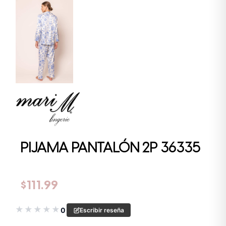
PIJAMA PANTALÓN 2P 36335
$
111.99
★
★
★
★
★
0
Escribir reseña