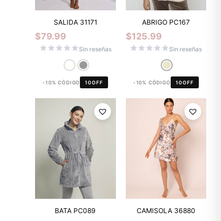
SALIDA 31171
ABRIGO PC167
$
79.99
$
125.99
Sin reseñas
Sin reseñas
-10% CÓDIGO
10OFF
-10% CÓDIGO
10OFF
BATA PC089
CAMISOLA 36880