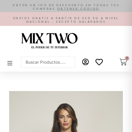
Ir
OBTÉN UN 10% DE DESCUENTO EN TODAS TUS
COMPRAS
OBTENER CÓDIGO
al
contenido
ENVÍOS GRATIS A PARTIR DE USD 50 A NIVEL
NACIONAL - EXCEPTO GALÁPAGOS
0
Car
Search
...