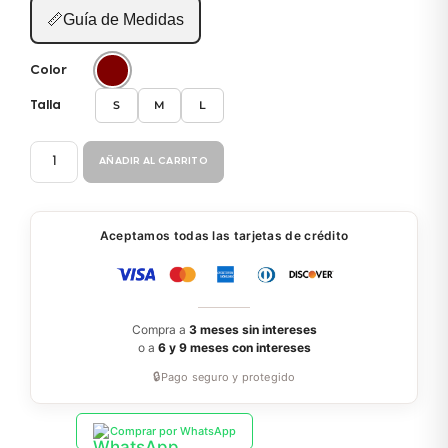
📏
Guía de Medidas
Color
S
M
L
Talla
PIJAMA
AÑADIR AL CARRITO
SALIDA
PC082
cantidad
Aceptamos todas las tarjetas de crédito
Compra a
3 meses sin intereses
o a
6 y 9 meses con intereses
🔒
Pago seguro y protegido
Comprar por WhatsApp