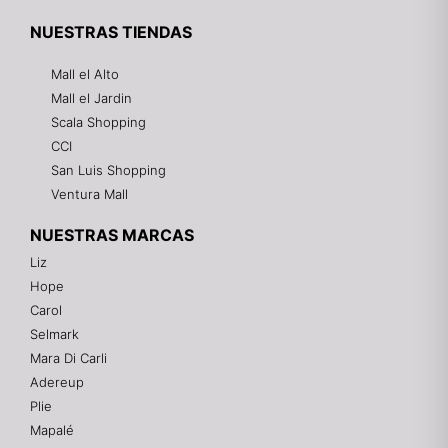
NUESTRAS TIENDAS
Mall el Alto
Mall el Jardin
Scala Shopping
CCI
San Luis Shopping
Ventura Mall
NUESTRAS MARCAS
Liz
Hope
Mixtwo - Lencería y Ropa Interior
Carol
En línea
Selmark
Mara Di Carli
Adereup
¡Hola! 👋
Plie
Gracias por visitarnos. Te asesoramos
Mapalé
personalmente con tu compra: tallas, envíos y