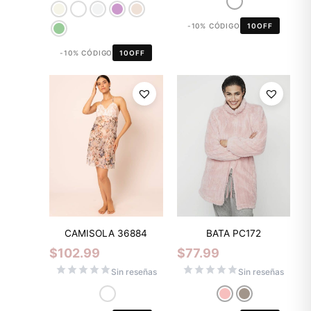
-10% CÓDIGO
10OFF
-10% CÓDIGO
10OFF
CAMISOLA 36884
BATA PC172
$
102.99
$
77.99
Sin reseñas
Sin reseñas