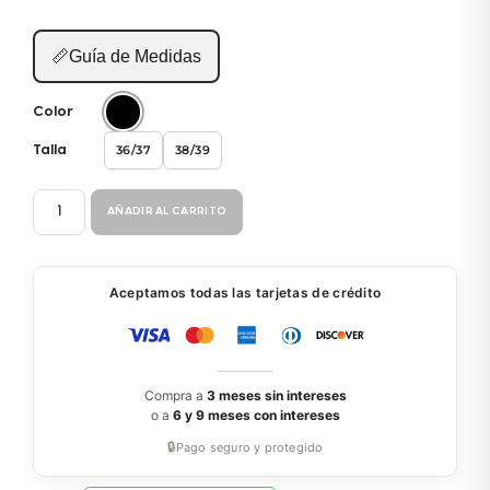
📏
Guía de Medidas
Color
36/37
38/39
Talla
SANDALIA
AÑADIR AL CARRITO
B210
cantidad
Aceptamos todas las tarjetas de crédito
Compra a
3 meses sin intereses
o a
6 y 9 meses con intereses
🔒
Pago seguro y protegido