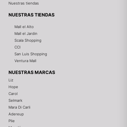
Nuestras tiendas
NUESTRAS TIENDAS
Mall el Alto
Mall el Jardin
Scala Shopping
CCI
San Luis Shopping
Ventura Mall
NUESTRAS MARCAS
Liz
Hope
Mixtwo - Lencería y Ropa Interior
Carol
En línea
Selmark
Mara Di Carli
Adereup
¡Hola! 👋
Plie
Gracias por visitarnos. Te asesoramos