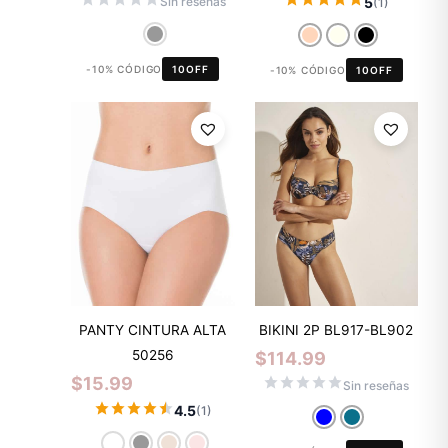
5
Sin reseñas
(1)
-10% CÓDIGO
10OFF
-10% CÓDIGO
10OFF
PANTY CINTURA ALTA
BIKINI 2P BL917-BL902
50256
$
114.99
$
15.99
Sin reseñas
4.5
(1)