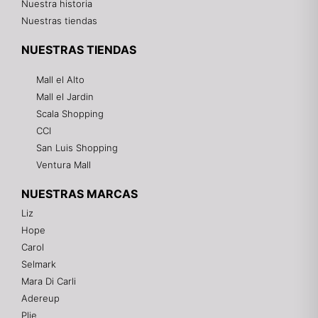
Nuestra historia
Nuestras tiendas
NUESTRAS TIENDAS
Mall el Alto
Mall el Jardin
Scala Shopping
CCI
San Luis Shopping
Ventura Mall
NUESTRAS MARCAS
Liz
Hope
Mixtwo - Lencería y Ropa Interior
Carol
En línea
Selmark
Mara Di Carli
Adereup
¡Hola! 👋
Plie