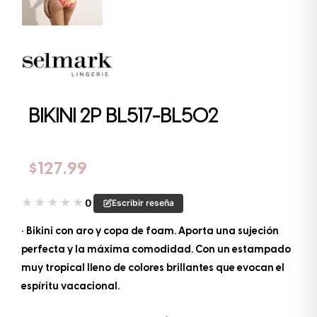
BIKINI 2P BL517-BL502
$
127.99
★
★
★
★
★
0
Escribir reseña
• Bikini con aro y copa de foam. Aporta una sujeción
perfecta y la máxima comodidad. Con un estampado
muy tropical lleno de colores brillantes que evocan el
espíritu vacacional.