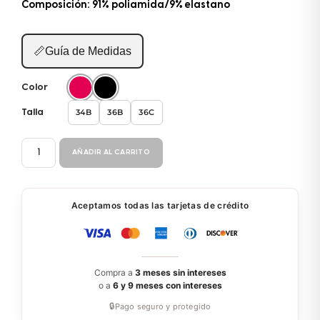
Composición: 91% poliamida/9% elastano
📏
Guía de Medidas
Color
34B
36B
36C
Talla
BIKINI
AÑADIR AL CARRITO
2P
BL517-
BL502
Aceptamos todas las tarjetas de crédito
cantidad
Compra a
3 meses sin intereses
o a
6 y 9 meses con intereses
🔒
Pago seguro y protegido