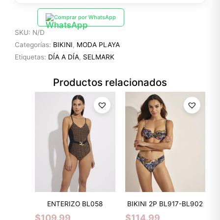
Comprar por WhatsApp
SKU:
N/D
Categorías:
BIKINI
,
MODA PLAYA
Etiquetas:
DÍA A DÍA
,
SELMARK
Productos relacionados
ENTERIZO BL058
BIKINI 2P BL917-BL902
$
109.99
$
114.99