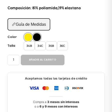
Composición: 81% poliamida,19% elastano
📏
Guía de Medidas
Color
34B
34C
36B
36C
Talla
ENTERIZO
AÑADIR AL CARRITO
BM257
cantidad
Aceptamos todas las tarjetas de crédito
Compra a
3 meses sin intereses
o a
6 y 9 meses con intereses