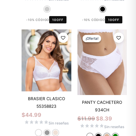
-10% CÓDIGO
10OFF
-10% CÓDIGO
10OFF
El
El
precio
precio
¡Oferta!
¡Oferta!
original
actual
era:
es:
$11.99.
$8.39.
BRASIER CLASICO
PANTY CACHETERO
55358823
934CH
$
44.99
$
11.99
$
8.39
Sin reseñas
Sin reseñas