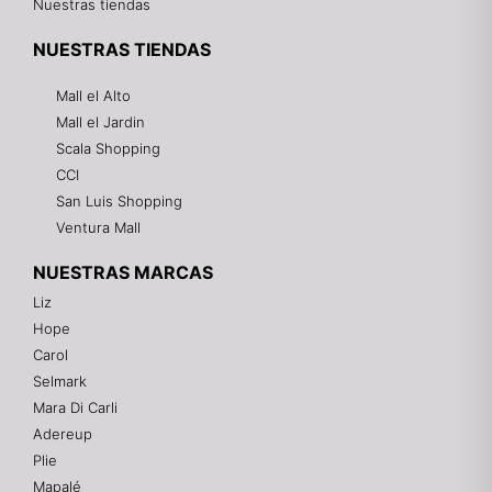
Nuestras tiendas
NUESTRAS TIENDAS
Mall el Alto
Mall el Jardin
Scala Shopping
CCI
San Luis Shopping
Ventura Mall
NUESTRAS MARCAS
Liz
Hope
Mixtwo - Lencería y Ropa Interior
Carol
En línea
Selmark
Mara Di Carli
Adereup
¡Hola! 👋
Plie
Gracias por visitarnos. Te asesoramos
Mapalé
personalmente con tu compra: tallas, envíos y