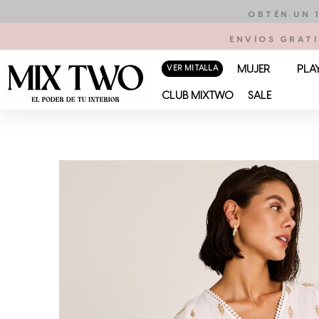
Ir
OBTÉN UN 
al
ENVÍOS GRATI
contenido
VER MI TALLA
MUJER
PLA
CLUB MIXTWO
SALE