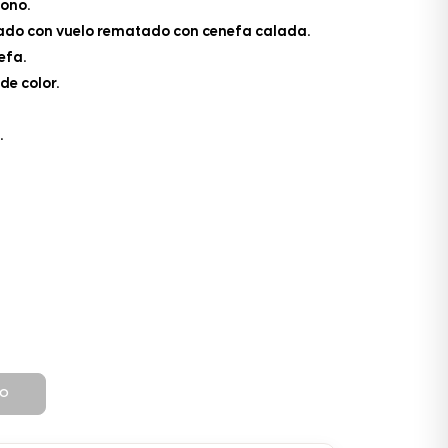
tono.
isado con vuelo rematado con cenefa calada.
efa.
de color.
.
TO