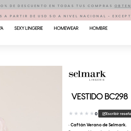
10% DE DESCUENTO EN TODAS TUS COMPRAS
OBTEN
S A PARTIR DE USD 50 A NIVEL NACIONAL - EXCE
YA
SEXY LINGERIE
HOMEWEAR
HOMBRE
VESTIDO BC298
★
★
★
★
★
0
Escribir reseñ
• Caftán Verano de Selmark.