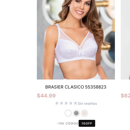
BRASIER CLASICO 55358823
$
44.99
$
6
Sin reseñas
-10% CÓDIGO
10OFF