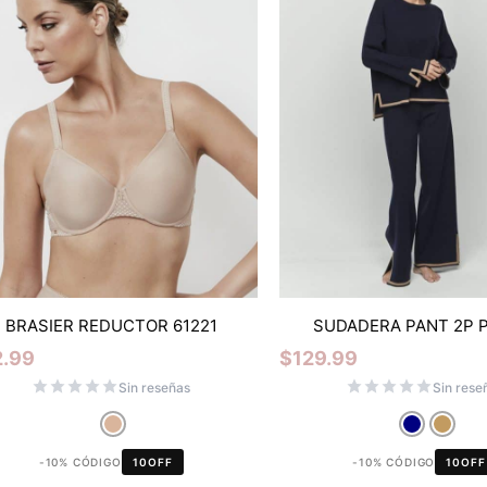
BRASIER REDUCTOR 61221
SUDADERA PANT 2P 
2.99
$
129.99
Sin reseñas
Sin rese
-10% CÓDIGO
10OFF
-10% CÓDIGO
10OFF