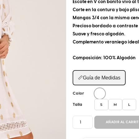
Escote en V con bonito vivo al 
Corte en la contura y bajo pl
Mangas 3/4 con la misma cen
Precioso bordado a contraste 
Suave y fresco algodón.
Complemento veraniego ideal
Composición: 100% Algodón
📏
Guía de Medidas
Color
S
M
L
Talla
VESTIDO
AÑADIR AL CARRI
BC298
cantidad