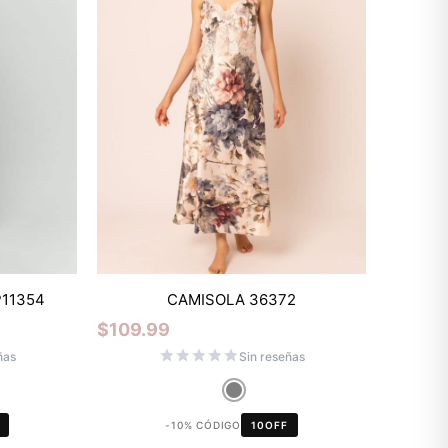
Mixtwo - Lencería y Ropa
P11354
CAMISOLA 36372
Interior
$
109.99
En línea
ñas
Sin reseñas
¡Hola! 👋
-10% CÓDIGO
10OFF
Gracias por visitarnos. Te asesoramos