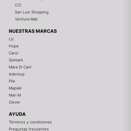
CCI
San Luis Shopping
Ventura Mall
NUESTRAS MARCAS
Liz
Hope
Mixtwo - Lencería y Ropa Interior
Carol
En línea
Selmark
Mara Di Carli
Adereup
¡Hola! 👋
Plie
Gracias por visitarnos. Te asesoramos
Mapalé
personalmente con tu compra: tallas, envíos y
pagos.
Mari M
Clever
Recuerda: 10% de descuento en tu primera compra
🎁
AYUDA
Contáctanos por el canal que prefieras 💕
Términos y condiciones
Preguntas frecuentes