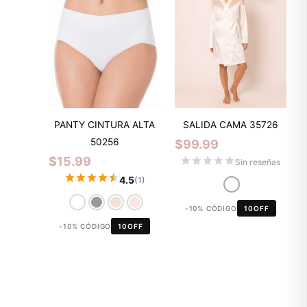
PANTY CINTURA ALTA
SALIDA CAMA 35726
50256
$
99.99
$
15.99
Sin reseñas
4.5
(1)
-10% CÓDIGO
10OFF
-10% CÓDIGO
10OFF