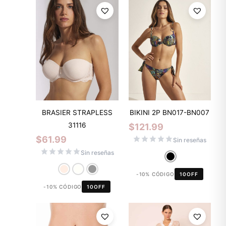
BRASIER STRAPLESS
BIKINI 2P BN017-BN007
31116
$
121.99
$
61.99
Sin reseñas
Sin reseñas
-10% CÓDIGO
10OFF
-10% CÓDIGO
10OFF