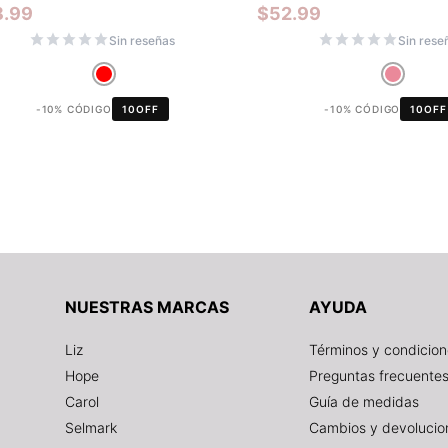
8.99
$
52.99
Sin reseñas
Sin rese
-10% CÓDIGO
10OFF
-10% CÓDIGO
10OFF
NUESTRAS MARCAS
AYUDA
Liz
Términos y condicio
Hope
Preguntas frecuente
Carol
Guía de medidas
Selmark
Cambios y devolucio