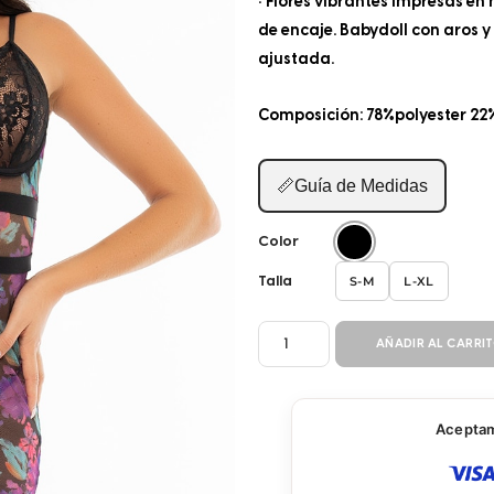
• Flores vibrantes impresas e
de encaje. Babydoll con aros y 
ajustada.
Composición: 78%polyester 22
📏
Guía de Medidas
Color
S-M
L-XL
Talla
BABY
AÑADIR AL CARRI
DOLL
2P
7497
Aceptamo
cantidad