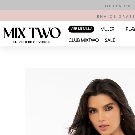
Ir
OBTÉN UN 
al
ENVÍOS GRATI
contenido
VER MI TALLA
MUJER
PLA
CLUB MIXTWO
SALE