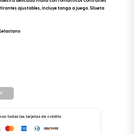
n nuestra delicada malla con románticos contrastes
tirantes ajustables, incluye tanga a juego. Silueta
%elastano
TO
s todas las tarjetas de crédito