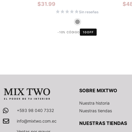
$
31.99
$
4
Sin reseñas
-10% CÓDIGO
10OFF
SOBRE MIXTWO
Nuestra historia
+593 98 040 7332
Nuestras tiendas
info@mixtwo.com.ec
NUESTRAS TIENDAS
Ventas por mayor