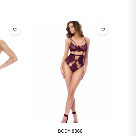
Mixtwo - Lencería y Ropa
BODY 8868