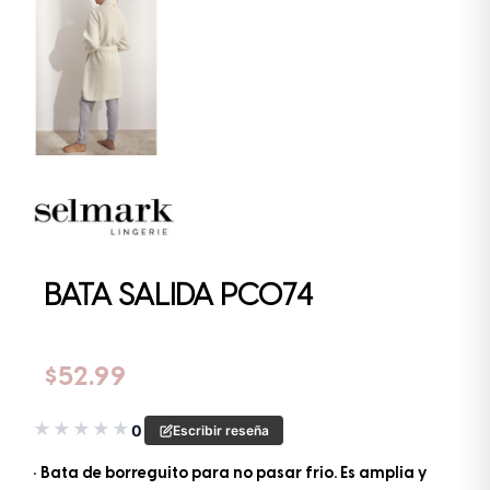
BATA SALIDA PC074
$
52.99
★
★
★
★
★
0
Escribir reseña
• Bata de borreguito para no pasar frio. Es amplia y