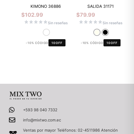
KIMONO 36886
SALIDA 31171
$
102.99
$
79.99
Sin reseñas
Sin reseñas
-10% CÓDIGO
10OFF
-10% CÓDIGO
10OFF
+593 98 040 7332
info@mixtwo.com.ec
Ventas por mayor Teléfonos: 02-4511986 Atención