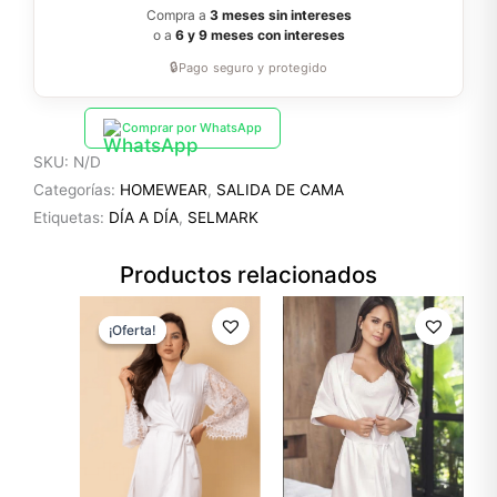
Compra a
3 meses sin intereses
o a
6 y 9 meses con intereses
🔒
Pago seguro y protegido
Comprar por WhatsApp
SKU:
N/D
Categorías:
HOMEWEAR
,
SALIDA DE CAMA
Etiquetas:
DÍA A DÍA
,
SELMARK
Productos relacionados
El
El
precio
precio
¡Oferta!
¡Oferta!
original
actual
era:
es:
$79.99.
$55.99.