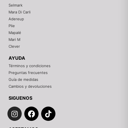
En línea
Selmark
Mara Di Carli
Adereup
¡Hola! 👋
Plie
Gracias por visitarnos. Te asesoramos
Mapalé
personalmente con tu compra: tallas, envíos y
pagos.
Mari M
Clever
Recuerda: 10% de descuento en tu primera compra
🎁
AYUDA
Contáctanos por el canal que prefieras 💕
Términos y condiciones
Preguntas frecuentes
WhatsApp
Guía de medidas
Cambios y devoluciones
Instagram
SIGUENOS
I
F
T
Teléfono
n
a
i
s
c
k
Email