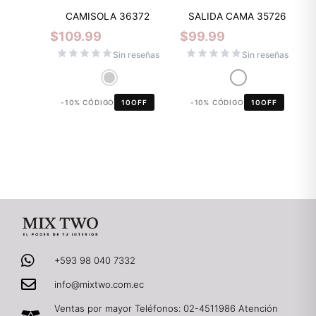
CAMISOLA 36372
SALIDA CAMA 35726
$
109.99
$
99.99
Sin reseñas
Sin reseñas
-10% CÓDIGO
10OFF
-10% CÓDIGO
10OFF
+593 98 040 7332
info@mixtwo.com.ec
Ventas por mayor Teléfonos: 02-4511986 Atención