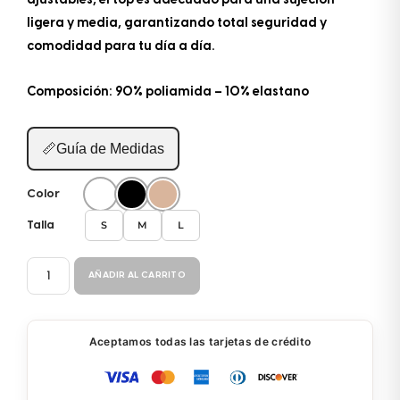
ajustables, el top es adecuado para una sujeción
ligera y media, garantizando total seguridad y
comodidad para tu día a día.
Composición: 90% poliamida – 10% elastano
📏
Guía de Medidas
Color
S
M
L
Talla
BRATOP
AÑADIR AL CARRITO
2186
cantidad
Aceptamos todas las tarjetas de crédito