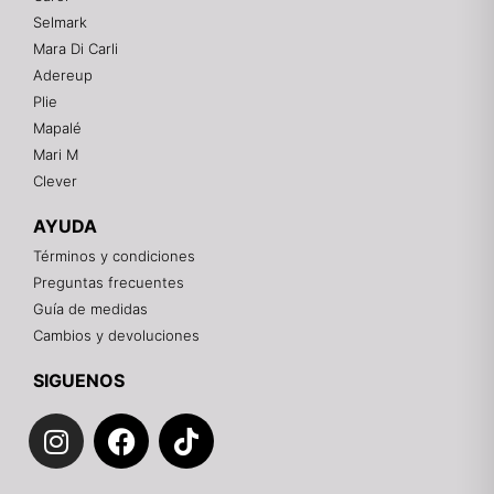
En línea
Selmark
Mara Di Carli
Adereup
¡Hola! 👋
Plie
Gracias por visitarnos. Te asesoramos
Mapalé
personalmente con tu compra: tallas, envíos y
pagos.
Mari M
Clever
Recuerda: 10% de descuento en tu primera compra
🎁
AYUDA
Contáctanos por el canal que prefieras 💕
Términos y condiciones
Preguntas frecuentes
WhatsApp
Guía de medidas
Cambios y devoluciones
Instagram
SIGUENOS
I
F
T
Teléfono
n
a
i
s
c
k