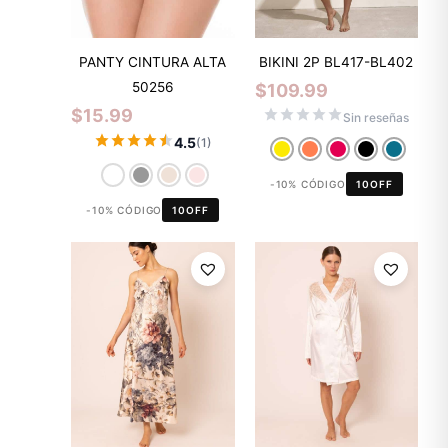
PANTY CINTURA ALTA
BIKINI 2P BL417-BL402
50256
$
109.99
$
15.99
Sin reseñas
4.5
(1)
-10% CÓDIGO
10OFF
-10% CÓDIGO
10OFF