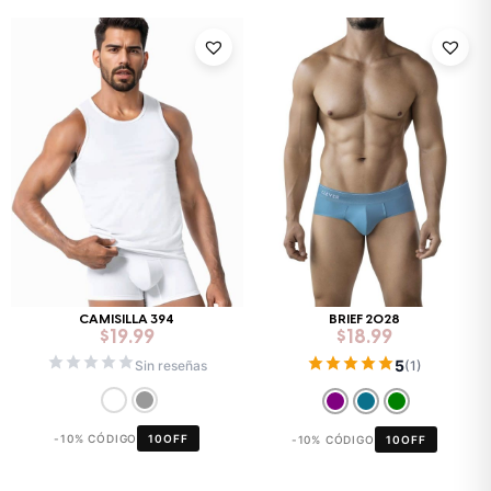
CAMISILLA 394
BRIEF 2028
$
19.99
$
18.99
5
Sin reseñas
(1)
-10% CÓDIGO
10OFF
-10% CÓDIGO
10OFF