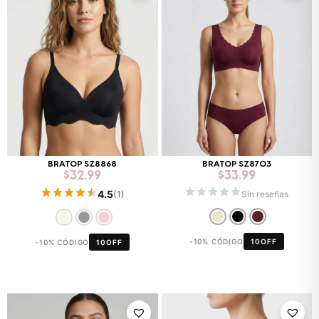
BRATOP SZ8868
BRATOP SZ8703
$
32.99
$
33.99
4.5
Sin reseñas
(1)
-10% CÓDIGO
10OFF
-10% CÓDIGO
10OFF