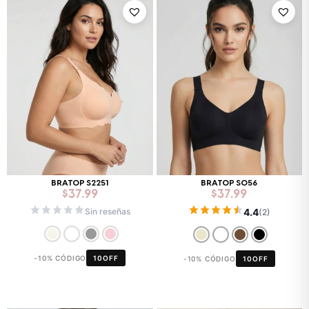
BRATOP S2251
BRATOP S056
$
37.99
$
37.99
4.4
Sin reseñas
(2)
-10% CÓDIGO
10OFF
-10% CÓDIGO
10OFF