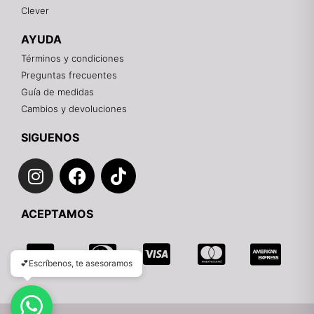
Clever
Recuerda: 10% de descuento en tu primera compra
🎁
AYUDA
Contáctanos por el canal que prefieras 💕
Términos y condiciones
Preguntas frecuentes
WhatsApp
Guía de medidas
Cambios y devoluciones
Instagram
SIGUENOS
I
F
T
Teléfono
n
a
i
s
c
k
Email
ACEPTAMOS
t
e
t
a
b
o
g
o
k
💕Escríbenos, te asesoramos
r
o
a
k
m