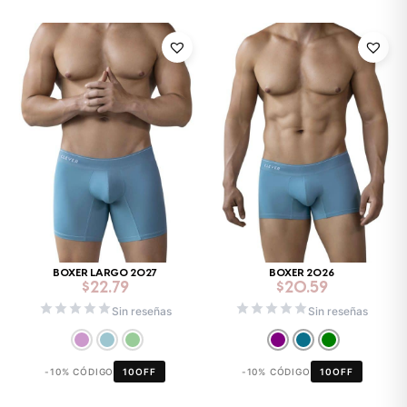
BOXER LARGO 2027
BOXER 2026
$
22.79
$
20.59
Sin reseñas
Sin reseñas
-10% CÓDIGO
10OFF
-10% CÓDIGO
10OFF