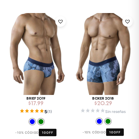
BRIEF 2019
BOXER 2018
$
17.99
$
20.29
5
Sin reseñas
(1)
-10% CÓDIGO
10OFF
-10% CÓDIGO
10OFF