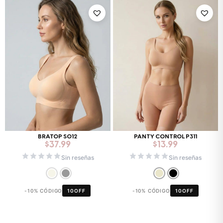
BRATOP S012
PANTY CONTROL P311
$
37.99
$
13.99
Sin reseñas
Sin reseñas
-10% CÓDIGO
10OFF
-10% CÓDIGO
10OFF