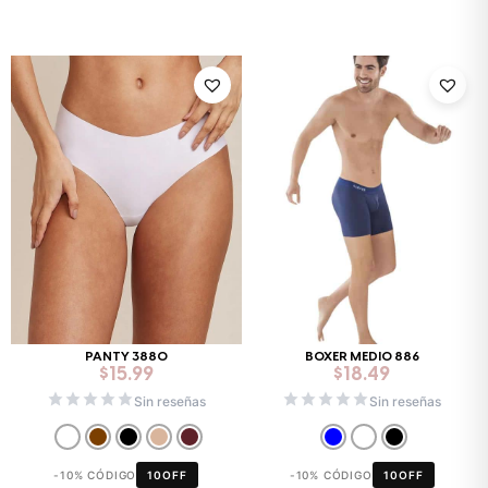
PANTY 3880
BOXER MEDIO 886
$
15.99
$
18.49
Sin reseñas
Sin reseñas
-10% CÓDIGO
10OFF
-10% CÓDIGO
10OFF