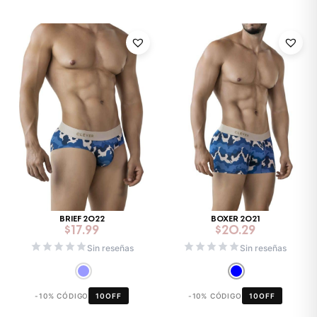
BRIEF 2022
BOXER 2021
$
17.99
$
20.29
Sin reseñas
Sin reseñas
-10% CÓDIGO
10OFF
-10% CÓDIGO
10OFF