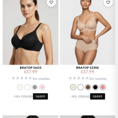
BRATOP S603
BRATOP S2255
$
37.99
$
37.99
Sin reseñas
Sin reseñas
-10% CÓDIGO
10OFF
-10% CÓDIGO
10OFF