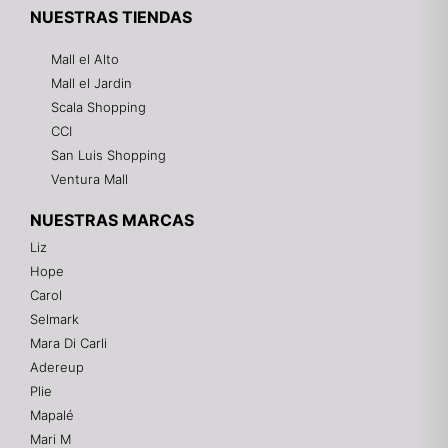
NUESTRAS TIENDAS
Mall el Alto
Mall el Jardin
Scala Shopping
CCI
San Luis Shopping
Ventura Mall
NUESTRAS MARCAS
Liz
Hope
Mixtwo - Lencería y Ropa Interior
Carol
En línea
Selmark
Mara Di Carli
Adereup
¡Hola! 👋
Plie
Gracias por visitarnos. Te asesoramos
Mapalé
personalmente con tu compra: tallas, envíos y
pagos.
Mari M