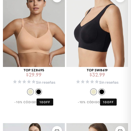
TOP SZ8695
TOP SW8619
$
29.99
$
32.99
Sin reseñas
Sin reseñas
-10% CÓDIGO
10OFF
-10% CÓDIGO
10OFF